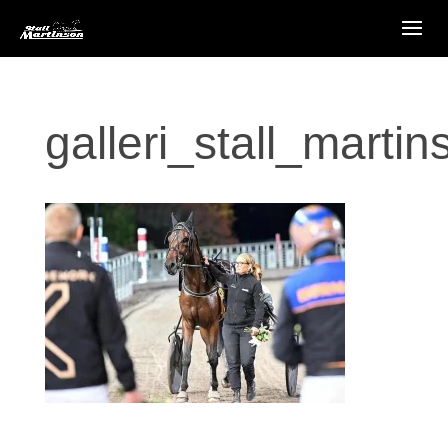
galleri_stall_marti