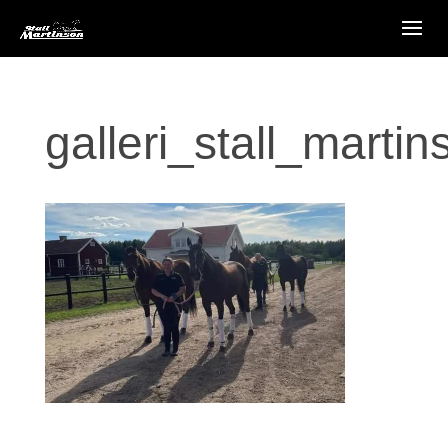
galleri_stall_marti